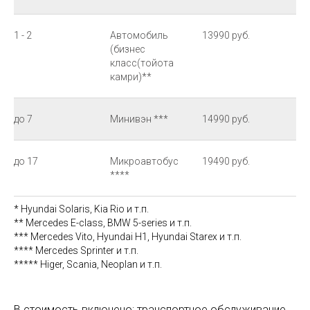
1 - 2
Автомобиль
13990 руб.
(бизнес
класс(тойота
камри)**
до 7
Минивэн ***
14990 руб.
до 17
Микроавтобус
19490 руб.
****
* Hyundai Solaris, Kia Rio и т.п.
** Mercedes E-class, BMW 5-series и т.п.
*** Mercedes Vito, Hyundai H1, Hyundai Starex и т.п.
**** Mercedes Sprinter и т.п.
***** Higer, Scania, Neoplan и т.п.
В стоимость включено: транспортное обслуживание