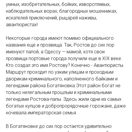
умных, изобретательных, бойких, изворотливых,
наблюдательных ворах, благородных мошенниках,
искателей приключений, рыцарей наживы,
авантюристах!
Некоторые города имеют помимо официального
названия еще и прозвища. Так, Ростов до сих пор
именуют папой, а Одессу — мамой, хотя свои
прозвища портовые города получили еще в XIX веке.
Кто создал это имя Ростову? Конечно - Авантюристы.
Маршрут проходит по узким улицам и проходным
дворикам криминального, наполненного байками и
легендами района Богатяновка.Этот район богат не
только нелегальным прошлым и криминальными
легендами Ростова-папы. Здесь жили одни из самых
богатых купцов и добропрорядочные горожане, даже
ночевала императорская семья.
В Богатяновке до сих пор остается удивительно