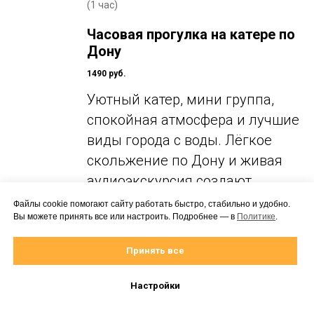
(1 час)
Часовая прогулка на катере по
Дону
1490 руб.
Уютный катер, мини группа,
спокойная атмосфера и лучшие
виды города с воды. Лёгкое
скольжение по Дону и живая
аудиоэкскурсия создают
ощущение полного
Файлы cookie помогают сайту работать быстро, стабильно и удобно.
Вы можете принять все или настроить. Подробнее — в
Политике
.
погружения. Тот самый формат,
когда экскурсия превращается
Принять все
в настоящее удовольствие. -
К
сожалению, все места
Настройки
забронированы, но вы можете