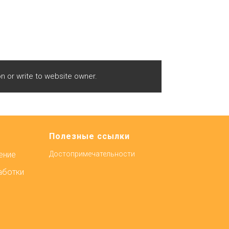
n or write to website owner.
Полезные ссылки
ение
Достопримечательности
аботки