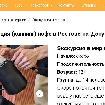
рсии
Туры
Транспорт
Контакты
Отзывы
ские экскурсии
Экскурсия в мир кофе
/
ация (каппинг) кофе в Ростове-на-Дону
Экскурсия в мир
Начало:
скоро
Продолжительность
Возраст:
12+
Группа:
до 14 челов
Скоро появится точ
ведь у нас есть ещ
экскурсий, на кот