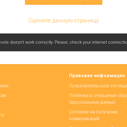
Оцените данную страницу
te doesn't work correctly. Please, check your internet connectio
Правовая информация
ание
Пользовательское соглаш
сии
Политика в отношении обр
персональных данных
Согласие на получение
ты
коммуникаций
ы