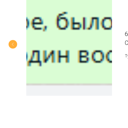
6
С
Т