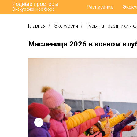
Родные просторы
Расписание
Экску
Экскурсионное бюро
Главная
Экскурсии
Туры на праздники и 
/
/
Масленица 2026 в конном клу