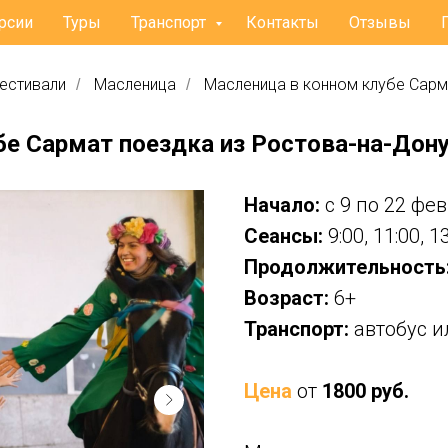
рсии
Туры
Транспорт
Контакты
Отзывы
фестивали
Масленица
Масленица в конном клубе Сарм
/
/
бе Сармат поездка из Ростова-на-Дон
Начало:
с 9 по 22 фе
Сеансы:
9:00, 11:00, 1
Продолжительность
Возраст:
6+
Транспорт:
автобус и
Цена
от
1800 руб.