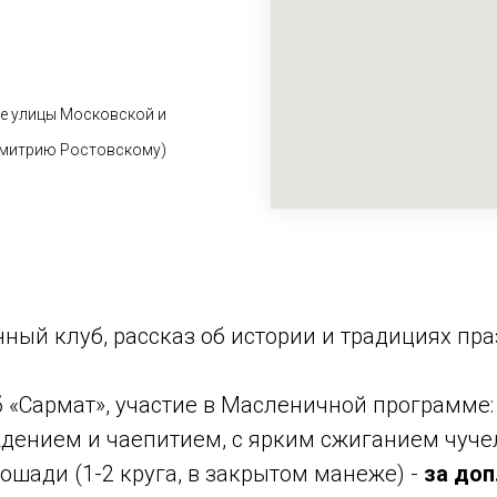
ие улицы Московской и
Димитрию Ростовскому)
нный клуб, рассказ об истории и традициях п
 «Сармат», участие в Масленичной программе:
нием и чаепитием, с ярким сжиганием чучела
шади (1-2 круга, в закрытом манеже) -
за доп