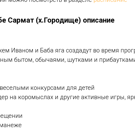
е Сармат (х.Городище) описание
жем Иваном и Баба яга создадут во время про
ным бытом, обычаями, шутками и прибауткам
 веселыми конкурсами для детей
дер на коромыслах и другие активные игры, я
мещении
 манеже