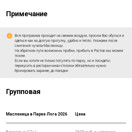
Примечание
Вся программа проходит на свежем воздухе, просим Вас обуться и
одеться как на долгую прогулку, удобно и тепло. Уезжаем после
сжигания чучела-Масленицы.
На обратном пути возможны пробки, прибыть в Ростов мы можем
позже.
Если вы хотите не только погулять по парку, но и посидеть\
перекусить в ресторанчиках-столики обязательно нужно
бронировать заранее, до поездки.
Групповая
Масленица в Парке Лога 2026
Цена
Взрослые (12+)
2600 руб. с человека