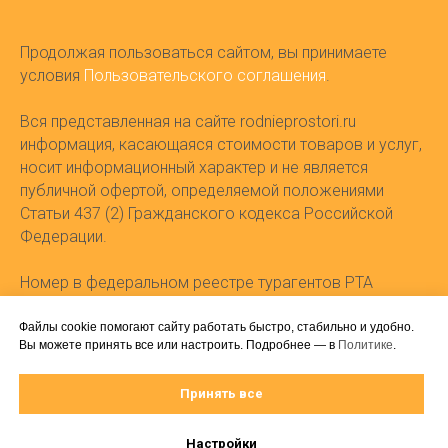
Продолжая пользоваться сайтом, вы принимаете
условия
Пользовательского соглашения
.
Вся представленная на сайте rodnieprostori.ru
информация, касающаяся стоимости товаров и услуг,
носит информационный характер и не является
публичной офертой, определяемой положениями
Статьи 437 (2) Гражданского кодекса Российской
Федерации.
Номер в федеральном реестре турагентов РТА
0025451.
Регистрационный номер в реестре Операторов
Файлы cookie помогают сайту работать быстро, стабильно и удобно.
Вы можете принять все или настроить. Подробнее — в
Политике
.
персональных данных 61-25-070339.
Дата и основание внесения оператора в реестр:
Принять все
Приказ № 128 от 26.06.2025.
© 2026 Экскурсионное бюро "Родные Просторы"
Настройки