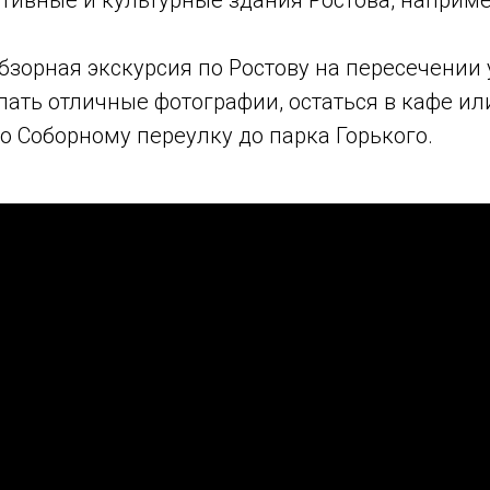
ивные и культурные здания Ростова, наприм
зорная экскурсия по Ростову на пересечении у
елать отличные фотографии, остаться в кафе и
о Соборному переулку до парка Горького.