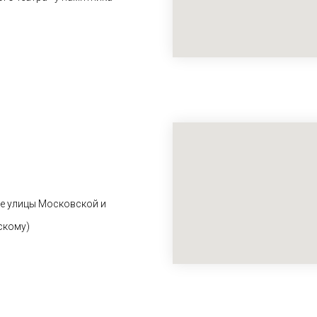
ие улицы Московской и
скому)