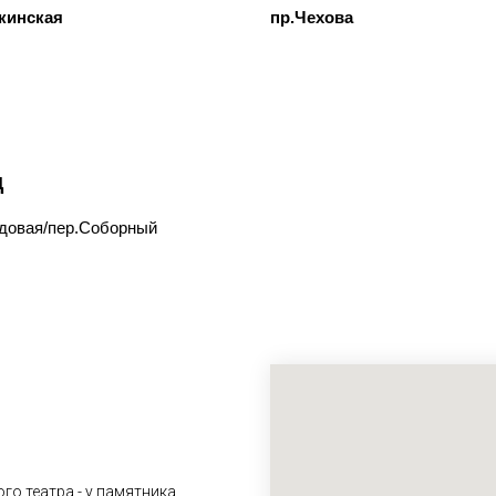
кинская
пр.Чехова
ц
довая/пер.Соборный
о театра - у памятника