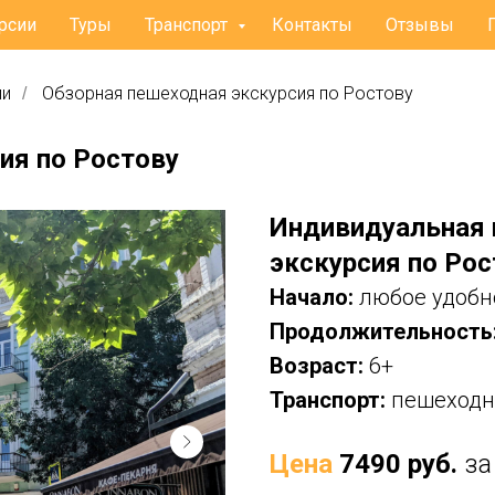
рсии
Туры
Транспорт
Контакты
Отзывы
ии
Обзорная пешеходная экскурсия по Ростову
/
ия по Ростову
Индивидуальная 
экскурсия по Рос
Начало:
любое удобн
Продолжительность
Возраст:
6+
Транспорт:
пешеходн
Цена
7490 руб.
за 