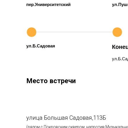
пер.Университетский
ул.Пуш
ул.Б.Садовая
Коне
ул.Б.Са
Место встречи
улица Большая Садовая,113Б
(рядом с Покровским сквером, напротив Музыкальног