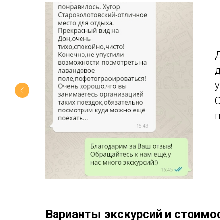
Д
д
у
О
п
Варианты экскурсий и стоимо