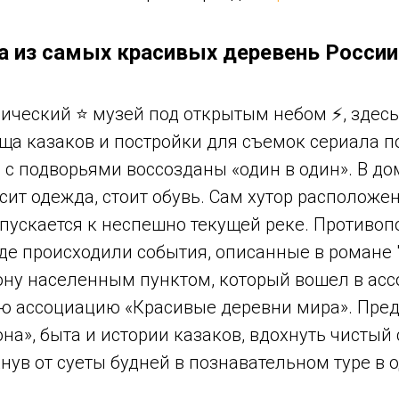
а из самых красивых деревень России
фический ⭐ музей под открытым небом ⚡, здес
ща казаков и постройки для съемок сериала п
с подворьями воссозданы «один в один». В дом
сит одежда, стоит обувь. Сам хутор расположе
пускается к неспешно текущей реке. Противоп
де происходили события, описанные в романе "
ону населенным пунктом, который вошел в ас
ую ассоциацию «Красивые деревни мира». Пред
она», быта и истории казаков, вдохнуть чистый 
ув от суеты будней в познавательном туре в 