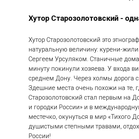
Хутор Старозолотовский - одн
Хутор Старозолотовский это этногра
натуральную величину: курени-жили
Сергеем Урсуляком. Станичные дома 
минуту покинули хозяева. У входа ви
среднем Дону. Через холмы дорога с
Здешние места очень похожи на те, г
Старозолотовский стал первым на Д
и городки России» и в международн
местечко, окунуться в мир «Тихого Д
душистыми степными травами, отдохн
России!