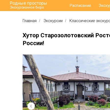
Родные просторы
Расписание
Экску
Экскурсионное бюро
Главная
Экскурсии
Классические экскур
/
/
Хутор Старозолотовский Рост
России!