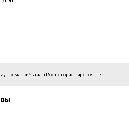
 Дон"
ому время прибытия в Ростов ориентировочное.
ывы