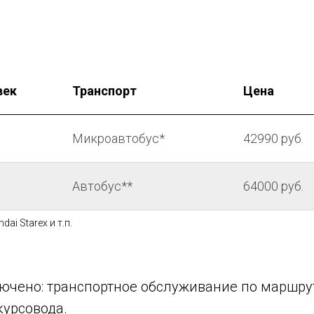
век
Транспорт
Цена
Микроавтобус*
42990 руб.
Автобус**
64000 руб.
dai Starex и т.п.
ючено: транспортное обслуживание по маршрут
курсовода.