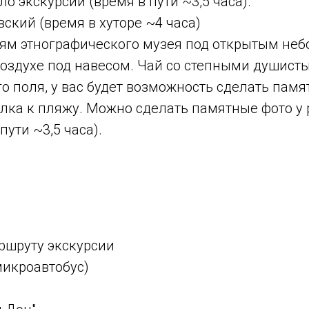
о экскурсии (время в пути ~3,5 часа).
ский (время в хуторе ~4 часа)
иям этнографического музея под открытым неб
воздухе под навесом. Чай со степными душис
 поля, у вас будет возможность сделать памя
улка к пляжу. Можно сделать памятные фото у 
ути ~3,5 часа).
ршруту экскурсии
микроавтобус)