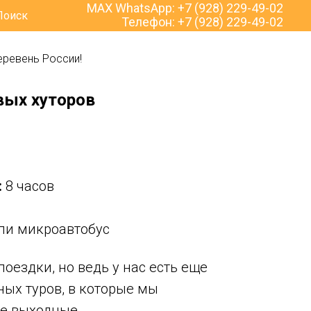
MAX WhatsApp:
+7 (928) 229-49-02
Поиск
Телефон:
+7 (928) 229-49-02
еревень России!
вых хуторов
:
8 часов
или микроавтобус
поездки, но ведь у нас есть еще
ных туров, в которые мы
е выходные