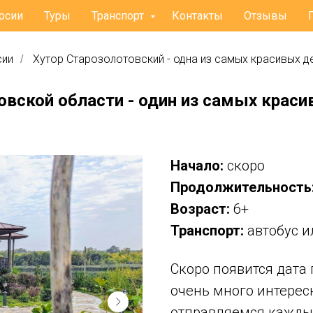
рсии
Туры
Транспорт
Контакты
Отзывы
сии
Хутор Старозолотовский - одна из самых красивых д
/
овской области - один из самых краси
Начало:
скоро
Продолжительность
Возраст:
6+
Транспорт:
автобус 
Скоро появится дата 
очень много интерес
отправляемся кажды