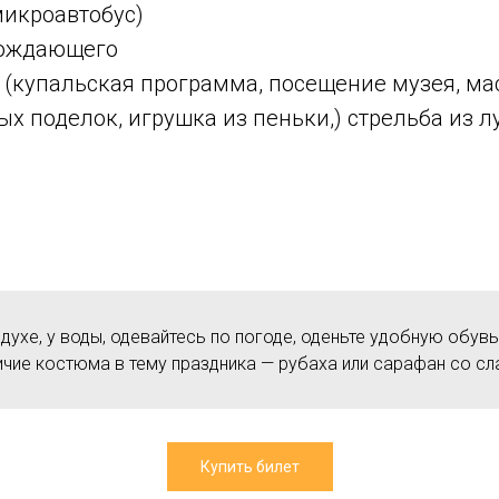
микроавтобус)
овождающего
(купальская программа, посещение музея, мас
х поделок, игрушка из пеньки,) стрельба из лук
хе, у воды, одевайтесь по погоде, оденьте удобную обувь,
ичие костюма в тему праздника — рубаха или сарафан со с
Купить билет