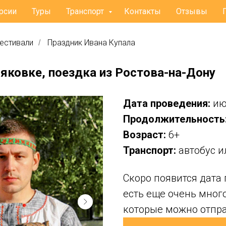
рсии
Туры
Транспорт
Контакты
Отзывы
фестивали
Праздник Ивана Купала
/
яковке, поездка из Ростова-на-Дону
Дата проведения:
ию
Продолжительность
Возраст:
6+
Транспорт:
автобус и
Скоро появится дата 
есть еще очень много
которые можно отпра