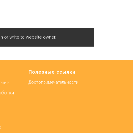
n or write to website owner.
Полезные ссылки
ение
Достопримечательности
аботки
в