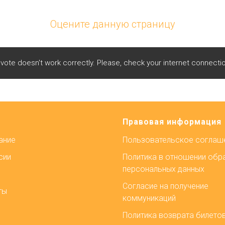
Оцените данную страницу
te doesn't work correctly. Please, check your internet connectio
Правовая информация
ание
Пользовательское соглаш
сии
Политика в отношении обр
персональных данных
Согласие на получение
ты
коммуникаций
ы
Политика возврата билето