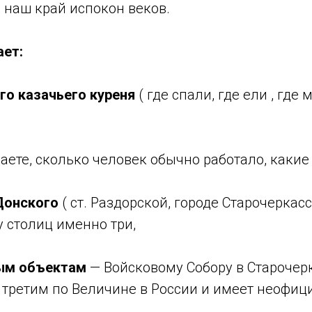
я наш край испокон веков.
ает:
го казачьего куреня
( где спали, где ели , где
наете, сколько человек обычно работало, какие
Донского
( ст. Раздорской, городе Старочеркасс
 столиц именно три,
ым объектам
— Войсковому Собору в Старочер
я третим по Величине в России и имеет неофи