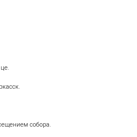
це.
ркасск.
осещением собора.