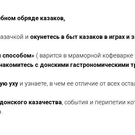
бном обряде казаков,
казачкой и
окунетесь в быт казаков в играх и 
м способом»
( варится в мраморной кофеварке н
накомитесь с донскими гастрономическими т
ую уху
и узнаете, в чем ее отличие от всех ост
донского казачества
, события и перипетии к
.