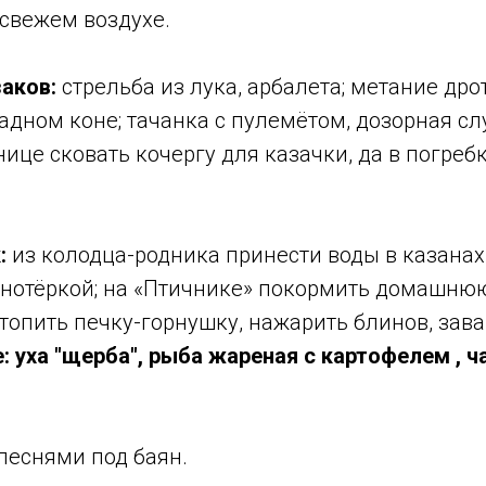
свежем воздухе.
аков:
стрельба из лука, арбалета; метание дро
радном коне; тачанка с пулемётом, дозорная с
нице сковать кочергу для казачки, да в погреб
:
из колодца-родника принести воды в казанах
нотёркой; на «Птичнике» покормить домашнюю
топить печку-горнушку, нажарить блинов, зава
е
:
уха "щерба", рыба жареная с картофелем , ч
песнями под баян.