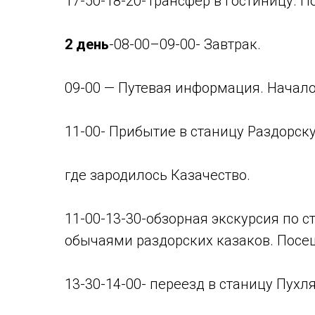
17-50-18-20-Трансфер в гостиницу. П
2 день
-08-00–09-00- Завтрак.
09-00 — Путевая информация. Начало
11-00- Прибытие в станицу Раздорск
где зародилось Казачество.
11-00-13-30-обзорная экскурсия по с
обычаями раздорских казаков. Посещ
13-30-14-00- переезд в станицу Пухл