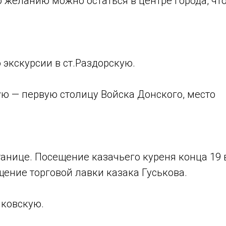
о желанию можно остаться в центре города, чт
 экскурсии в ст.Раздорскую.
ую — первую столицу Войска Донского, место
танице. Посещение казачьего куреня конца 19 
ение торговой лавки казака Гуськова.
яковскую.