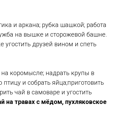
тика и аркана; рубка шашкой; работа
лужба на вышке и сторожевой башне.
ке угостить друзей вином и спеть
 на коромысле; надрать крупы в
 птицу и собрать яйца;приготовить
рить чай в самоваре и угостить
ай на травах с мёдом, пухляковское