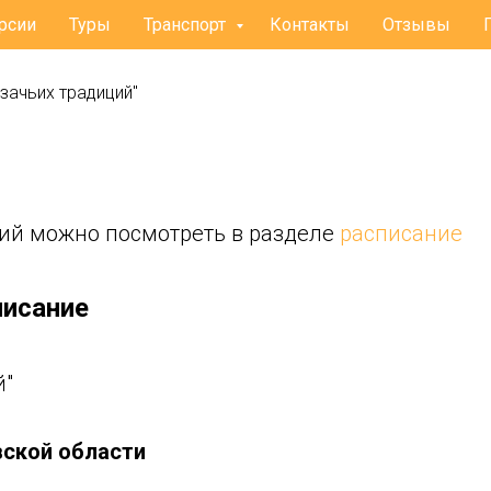
рсии
Туры
Транспорт
Контакты
Отзывы
азачьих традиций"
ий можно посмотреть в разделе
расписание
писание
й"
вской области