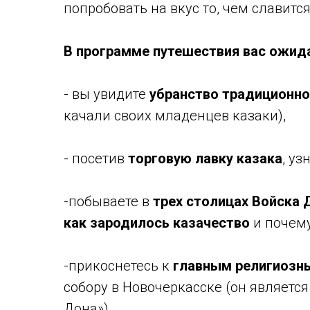
попробовать на вкус то, чем славитс
В программе путешествия вас ожид
- вы увидите
убранство традиционно
качали своих младенцев казаки),
- посетив
торговую лавку казака
, уз
-побываете в
трех столицах Войска 
как зародилось казачество
и почему
-прикоснетесь к
главным религиозн
собору в Новочеркасске (он являетс
Дона»),