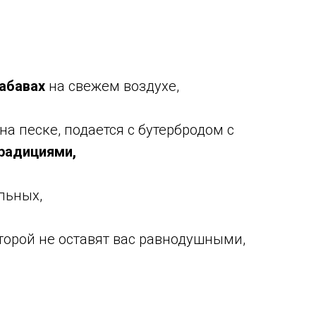
забавах
на свежем воздухе,
а песке, подается с бутербродом с
радициями,
альных,
оторой не оставят вас равнодушными,